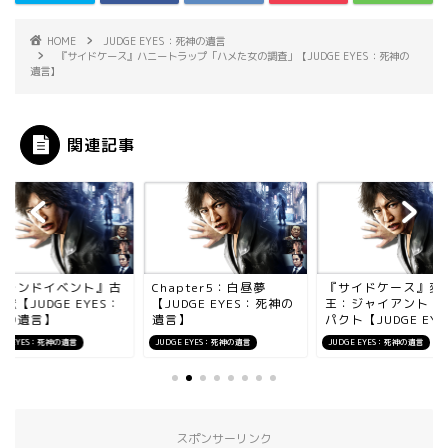
HOME
JUDGE EYES：死神の遺言
『サイドケース』ハニートラップ「ハメた女の調査」【JUDGE EYES：死神の
遺言】
関連記事
フレンドイベント』古
Chapter5：白昼夢
『サイドケース』変
宏【JUDGE EYES：
【JUDGE EYES：死神の
王：ジャイアント・
神の遺言】
遺言】
パクト【JUDGE EY...
GE EYES：死神の遺言
JUDGE EYES：死神の遺言
JUDGE EYES：死神の遺言
スポンサーリンク