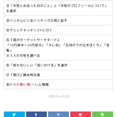
②「女性と出会った日のこと」と「女性のプロフィールについて」
を選択
③バンタムにいるハンチングの男と話す
④ヴェッテキッチン２Fに行く
⑤『尾行ターゲットサーチモード』
「10代後半～20代前半」「タレ目」「左目の下の泣きぼくろ」「金
髪」
※３人の女性を調べる
⑥「追わない」or「追いかける」を選択
⑦『尾行』蜂谷明日香
⑧
たちの悪い男(1人)
と戦闘
スポンサーリンク