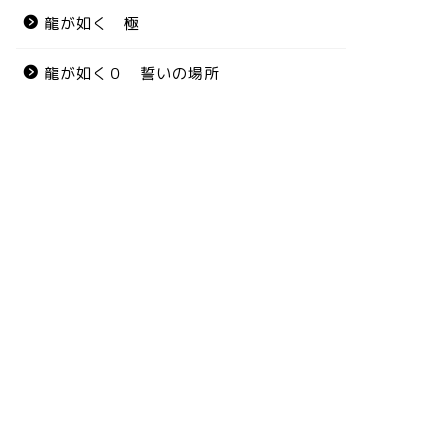
龍が如く 極
龍が如く０ 誓いの場所