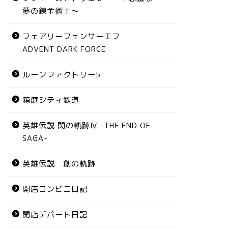
夢の錬金術士～
フェアリーフェンサーエフ
ADVENT DARK FORCE
ルーンファクトリー5
箱庭シティ鉄道
英雄伝説 閃の軌跡Ⅳ -THE END OF
SAGA-
英雄伝説 創の軌跡
開店コンビニ日記
開店デパート日記