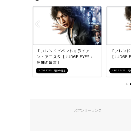
・ぼくをさ
『フレンドイベント』ライア
『フレンド
探してくだ
ン・アコスタ【JUDGE EYES：
【JUDGE
...
死神の遺言】
JUDGE EYES：死神の遺言
JUDGE EYES：
スポンサーリンク