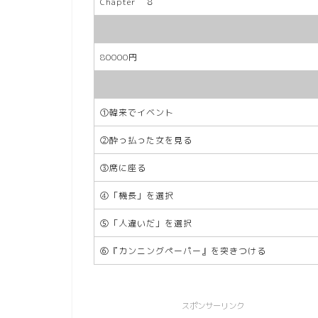
Chapter ８
80000円
①韓来でイベント
②酔っ払った女を見る
③席に座る
④「機長」を選択
⑤「人違いだ」を選択
⑥『カンニングペーパー』を突きつける
スポンサーリンク