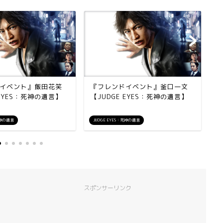
イベント』飯田花笑
『フレンドイベント』釜口一文
『
 EYES：死神の遺言】
【JUDGE EYES：死神の遺言】
ミ
言
死神の遺言
JUDGE EYES：死神の遺言
J
スポンサーリンク