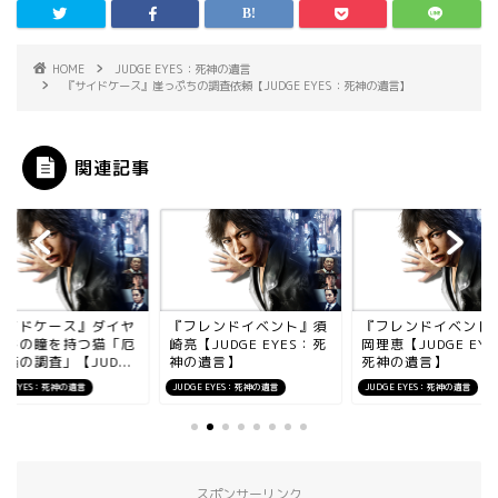
HOME
JUDGE EYES：死神の遺言
『サイドケース』崖っぷちの調査依頼【JUDGE EYES：死神の遺言】
関連記事
サイドケース』ダイヤ
『フレンドイベント』須
『フレンドイベント
ンドの瞳を持つ猫「厄
崎亮【JUDGE EYES：死
岡理恵【JUDGE EYE
猫の調査」【JUD...
神の遺言】
死神の遺言】
GE EYES：死神の遺言
JUDGE EYES：死神の遺言
JUDGE EYES：死神の遺言
スポンサーリンク