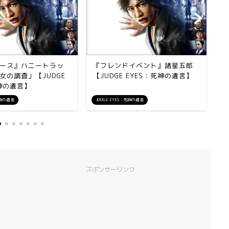
ース』ハニートラッ
『フレンドイベント』諸星五郎
『
女の調査」【JUDGE
【JUDGE EYES：死神の遺言】
男
死神の遺言】
言
死神の遺言
JUDGE EYES：死神の遺言
J
スポンサーリンク