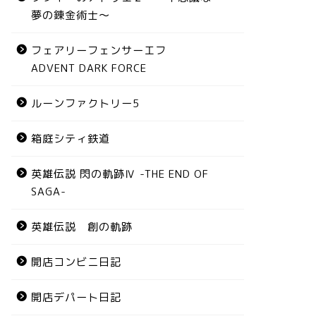
夢の錬金術士～
フェアリーフェンサーエフ
ADVENT DARK FORCE
ルーンファクトリー5
箱庭シティ鉄道
英雄伝説 閃の軌跡Ⅳ -THE END OF
SAGA-
英雄伝説 創の軌跡
開店コンビニ日記
開店デパート日記