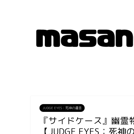
JUDGE EYES：死神の遺言
『サイドケース』幽霊
【JUDGE EYES：死