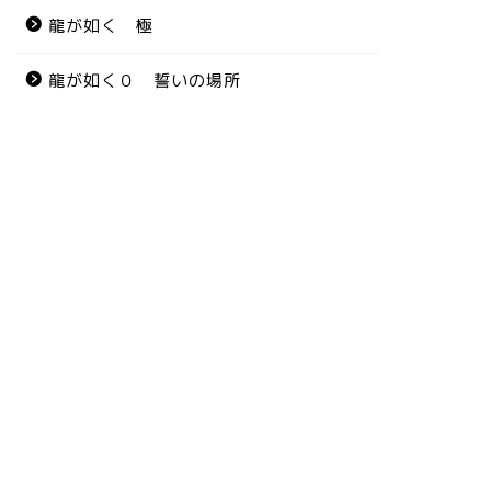
龍が如く 極
龍が如く０ 誓いの場所