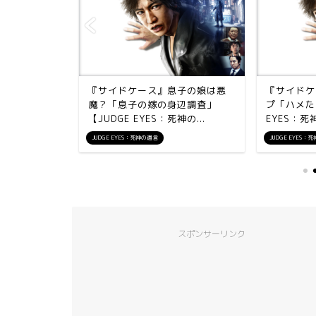
続・ミステ
『サイドケース』息子の娘は悪
『サイドケ
またまた、
魔？「息子の嫁の身辺調査」
プ「ハメた
」【JU...
【JUDGE EYES：死神の...
EYES：
JUDGE EYES：死神の遺言
JUDGE EYES：
スポンサーリンク