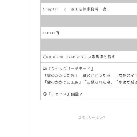
Chapter ２ 源田法律事務所 夜
80000円
①QUADRA GARDENにいる島津と話す
②『クイックサーチモード』
「鍵のかかった窓」「鍵のかかった窓」「女物のイ
「鍵のかかった玄関」「封鎖された窓」「水滴が残
③『チェイス』幽霊？
スポンサーリンク