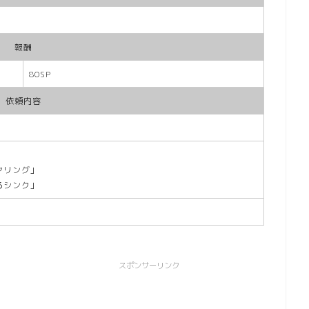
報酬
80SP
依頼内容
ヤリング」
るシンク」
スポンサーリンク