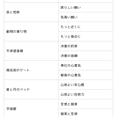
誇らしい願い
笹と短冊
気高い願い
もっと近くに
動物の乗り物
もっと身近に
決意の約束
天体望遠鏡
決意の信頼
奉仕の心意気
商店街のゲート
献身の心意気
心地よい安心感
星と月のベッド
心地よい包容力
空想と現実
宇宙服
現実と空想