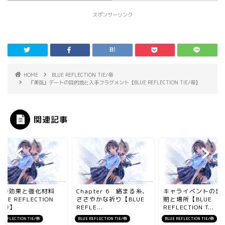
スポンサーリンク
HOME
BLUE REFLECTION TIE/帝
『美弦』デートの目的地と入手フラグメント【BLUE REFLECTION TIE/帝】
関連記事
設の効果と強化材料
Chapter 6 絡まる糸、
キャライベントの発
LUE REFLECTION
ささやかな祈り【BLUE
期と場所【BLUE
E/帝】
REFLE...
REFLECTION T...
 REFLECTION TIE/帝
BLUE REFLECTION TIE/帝
BLUE REFLECTION TIE/帝