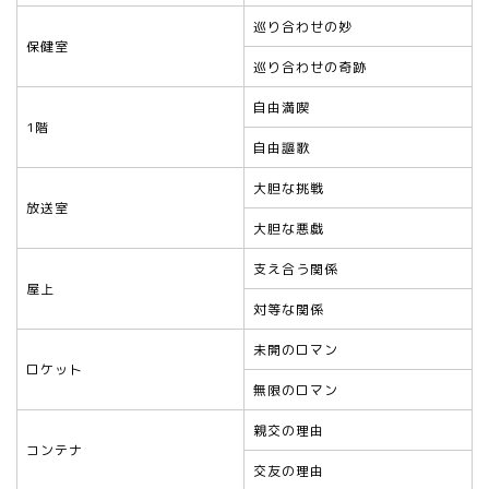
巡り合わせの妙
保健室
巡り合わせの奇跡
自由満喫
1階
自由謳歌
大胆な挑戦
放送室
大胆な悪戯
支え合う関係
屋上
対等な関係
未開のロマン
ロケット
無限のロマン
親交の理由
コンテナ
交友の理由