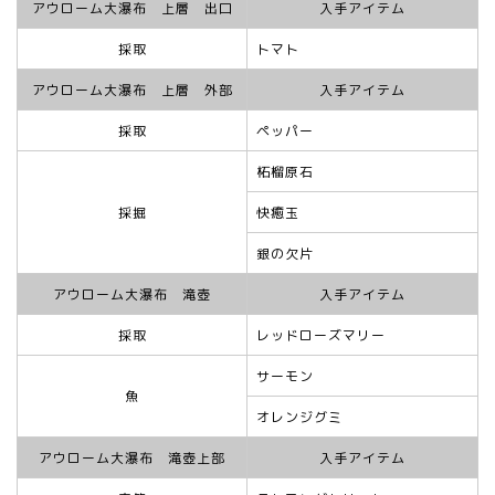
アウローム大瀑布 上層 出口
入手アイテム
採取
トマト
アウローム大瀑布 上層 外部
入手アイテム
採取
ペッパー
柘榴原石
採掘
快癒玉
銀の欠片
アウローム大瀑布 滝壺
入手アイテム
採取
レッドローズマリー
サーモン
魚
オレンジグミ
アウローム大瀑布 滝壺上部
入手アイテム