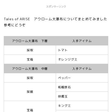
スポンサーリンク
Tales of ARISE アウローム大瀑布についてまとめてみました
参考にどうぞ
アウローム大瀑布 下層
入手アイテム
採取
トマト
宝箱
オレンジグミ
アウローム大瀑布 中層
入手アイテム
採取
ペッパー
柘榴原石
採掘
快癒玉
キングミ
宝箱