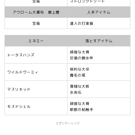
宝箱
ストロングトリート
アウローム大瀑布 最上層
入手アイテム
宝箱
達人の打楽器
エネミー
落とすアイテム
頑強な大骨
トータスハンズ
巨猿の腕氷甲
鋭利な大牙
ワイルドヴーミィ
魔毛の尾
異様な大核
マスリキッド
氷岩石
頑強な大骨
モスドシェル
軟獣の粘触手
スポンサーリンク