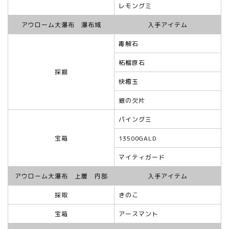
レモングミ
アウローム大瀑布 瀑布域
入手アイテム
毒解石
柘榴原石
採掘
快癒玉
銀の欠片
パイングミ
宝箱
13500GALD
マイティガード
アウローム大瀑布 上層 内部
入手アイテム
採取
きのこ
宝箱
アースマント