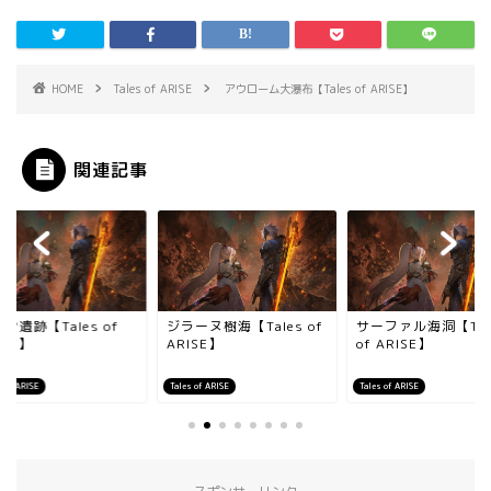
HOME
Tales of ARISE
アウローム大瀑布【Tales of ARISE】
関連記事
ン遺跡【Tales of
ジラーヌ樹海【Tales of
サーファル海洞【Tal
ISE】
ARISE】
of ARISE】
s of ARISE
Tales of ARISE
Tales of ARISE