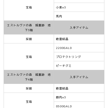
宝箱
小麦×3
馬肉
エストルヴァの森 城塞跡 地
入手アイテム
下3階
採掘
絶霊結晶
2200GALD
宝箱
プロテクトリング
ピーチグミ
エストルヴァの森 城塞跡 地
入手アイテム
下4階
採掘
絶霊結晶
豚肉×3
宝箱
8500GALD