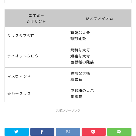
エネミー
落とすアイテム
☆ギガント
頑強な大骨
クリスタマジロ
球形剛殻
鋭利な大牙
ライオットクロウ
頑強な大骨
亜獣種の剛筋
異様な大核
マスウィンド
嵐岩石
亜獣種の大爪
☆ルースレス
星霊花
スポンサーリンク