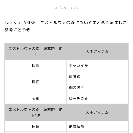
スポンサーリンク
Tales of ARISE エストルヴァの森についてまとめてみました
参考にどうぞ
エストルヴァの森 城塞跡 地
入手アイテム
上
採取
ジャガイモ
練魔鉱
採掘
銅の欠片
宝箱
ピーチグミ
エストルヴァの森 城塞跡 地
入手アイテム
下1階
採掘
絶霊結晶