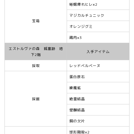
蜥蜴痺れヒレ×2
マジカルチュニック
宝箱
オレンジグミ
鶏肉×3
エストルヴァの森 城塞跡 地
入手アイテム
下2階
採取
レッドベルベーヌ
蛋白原石
練魔鉱
採掘
絶霊結晶
壁麟結晶
銅の欠片
球形剛殻×2