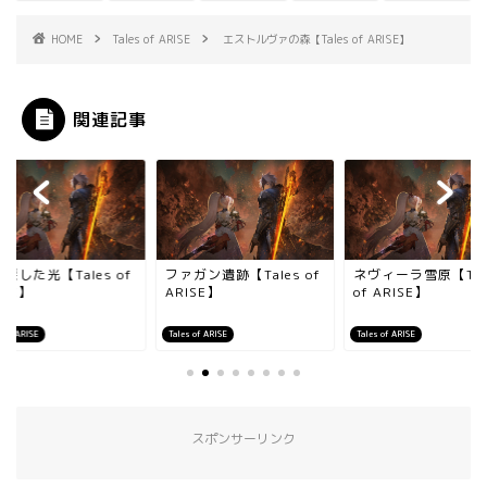
HOME
Tales of ARISE
エストルヴァの森【Tales of ARISE】
関連記事
戻した光【Tales of
ファガン遺跡【Tales of
ネヴィーラ雪原【Tal
ISE】
ARISE】
of ARISE】
s of ARISE
Tales of ARISE
Tales of ARISE
スポンサーリンク