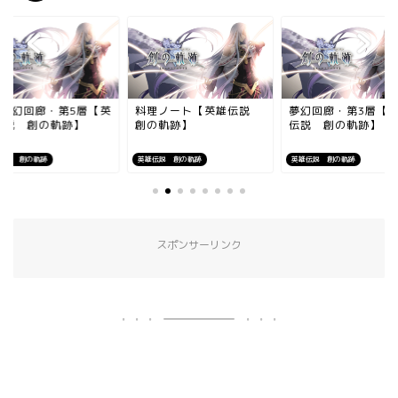
X:夢幻回廊・第5層【英
料理ノート【英雄伝説
夢幻回廊・第3層【
伝説 創の軌跡】
創の軌跡】
伝説 創の軌跡】
伝説 創の軌跡
英雄伝説 創の軌跡
英雄伝説 創の軌跡
スポンサーリンク