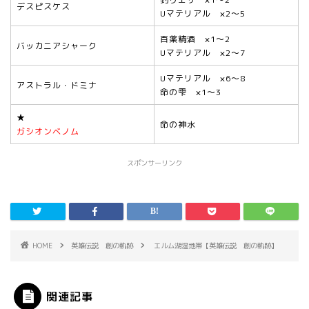
デスピスケス
Uマテリアル ×2～5
百薬精酒 ×1～2
バッカニアシャーク
Uマテリアル ×2～7
Uマテリアル ×6～8
アストラル・ドミナ
命の雫 ×1～3
★
命の神水
ガシオンベノム
スポンサーリンク
HOME
英雄伝説 創の軌跡
エルム湖湿地帯【英雄伝説 創の軌跡】
関連記事