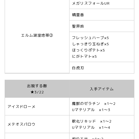
メガリスフォールUR
精霊香
聖界鈴
エルム湖湿地帯②
フレッシュハーブ×5
しゃっきり玉ねぎ×5
ほっくりポテト×5
にがトマト×5
白虎刃
出現する敵
入手アイテム
★3/22
魔獣のゼラチン ×1～2
アイスドローメ
Uマテリアル ×1～3
軟化リキッド ×1～2
メテオスパロウ
Uマテリアル ×1～4
釣りエサ ×1～2