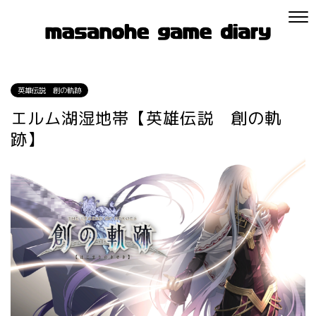
英雄伝説 創の軌跡
エルム湖湿地帯【英雄伝説 創の軌
跡】