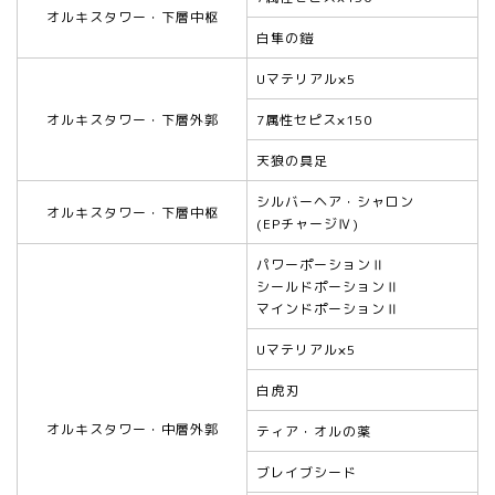
オルキスタワー・下層中枢
白隼の鎧
Uマテリアル×5
オルキスタワー・下層外郭
7属性セピス×150
天狼の具足
シルバーヘア・シャロン
オルキスタワー・下層中枢
(EPチャージⅣ)
パワーポーションⅡ
シールドポーションⅡ
マインドポーションⅡ
Uマテリアル×5
白虎刃
オルキスタワー・中層外郭
ティア・オルの薬
ブレイブシード