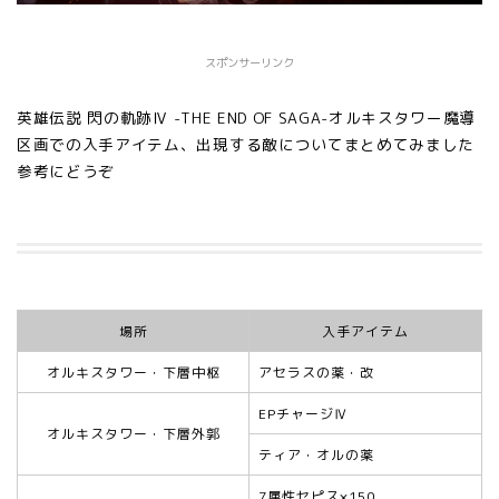
スポンサーリンク
英雄伝説 閃の軌跡Ⅳ -THE END OF SAGA-オルキスタワー魔導
区画での入手アイテム、出現する敵についてまとめてみました
参考にどうぞ
場所
入手アイテム
オルキスタワー・下層中枢
アセラスの薬・改
EPチャージⅣ
オルキスタワー・下層外郭
ティア・オルの薬
7属性セピス×150