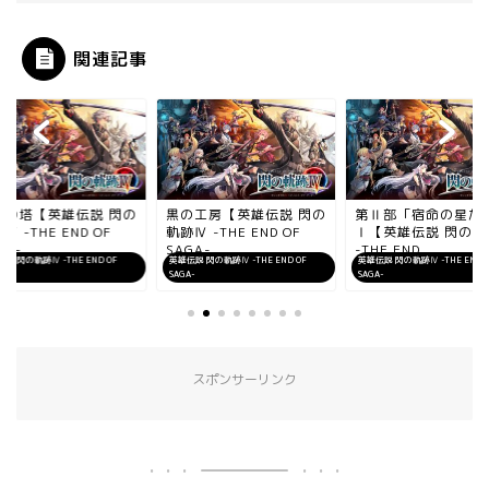
関連記事
見の塔【英雄伝説 閃の
黒の工房【英雄伝説 閃の
第Ⅱ部「宿命の星た
Ⅳ -THE END OF
軌跡Ⅳ -THE END OF
Ⅰ【英雄伝説 閃の軌
A-...
SAGA-...
-THE END ...
説 閃の軌跡Ⅳ -THE END OF
英雄伝説 閃の軌跡Ⅳ -THE END OF
英雄伝説 閃の軌跡Ⅳ -THE END O
A-
SAGA-
SAGA-
スポンサーリンク