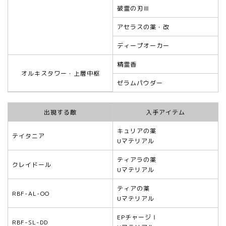
破霊の刃Ⅲ
アセラスの薬・改
ディープオーカー
精霊香
オルキスタワー・上層中枢
ゼラムパウダー
出現する敵
入手アイテム
キュリアの薬
テイタニア
Uマテリアル
ティアラの薬
クレイドール
Uマテリアル
ティアの薬
RBF-AL-OO
Uマテリアル
EPチャージⅠ
RBF-SL-DD