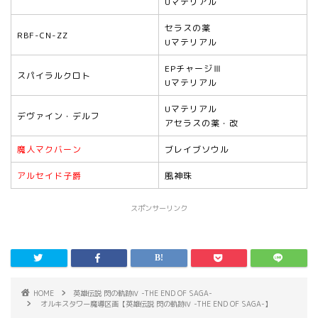
Uマテリアル
セラスの薬
RBF-CN-ZZ
Uマテリアル
EPチャージⅢ
スパイラルクロト
Uマテリアル
Uマテリアル
デヴァイン・デルフ
アセラスの薬・改
魔人マクバーン
ブレイブソウル
アルセイド子爵
風神珠
スポンサーリンク
HOME
英雄伝説 閃の軌跡Ⅳ -THE END OF SAGA-
オルキスタワー魔導区画【英雄伝説 閃の軌跡Ⅳ -THE END OF SAGA-】