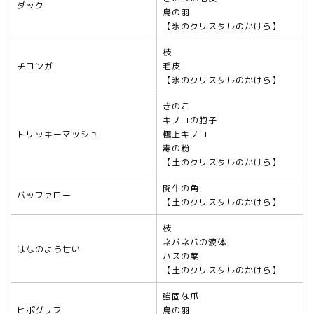
ダック
鳥の羽
【氷のクリスタルのかけら】
枝
チロンガ
毛皮
【氷のクリスタルのかけら】
きのこ
キノコの胞子
トリッキーマッシュ
極上キノコ
毒の粉
【土のクリスタルのかけら】
闘牛の角
バッファロー
【土のクリスタルのかけら】
枝
ネバネバの液体
はなのようせい
ハスの葉
【土のクリスタルのかけら】
強固な爪
ヒポグリフ
鳥の羽