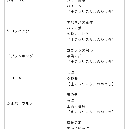
クィーンビー
シビレ毒液
ハチミツ
【土のクリスタルのかけら】
ネバネバの液体
ハスの葉
ケロリハンター
刃物のかけら
【土のクリスタルのかけら】
ゴブリンの包帯
ゴブリンキング
漆黒の爪
【土のクリスタルのかけら】
毛皮
ゴロニャ
ふわ毛
【土のクリスタルのかけら】
狼の牙
毛皮
シルバーウルフ
上質の毛皮
【氷のクリスタルのかけら】
黄金の羽
きいろい毛皮