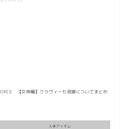
スポンサーリンク
FORCE 【
女神編
】クラヴィーセ洞窟についてまとめ
入手アイテム