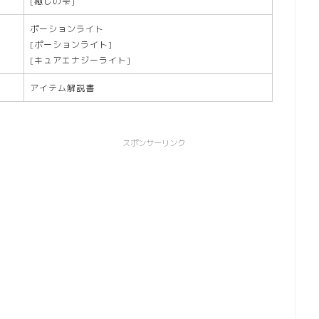
[癒しの雫]
ポーションライト
[ポーションライト]
[キュアエナジーライト]
アイテム解説書
スポンサーリンク