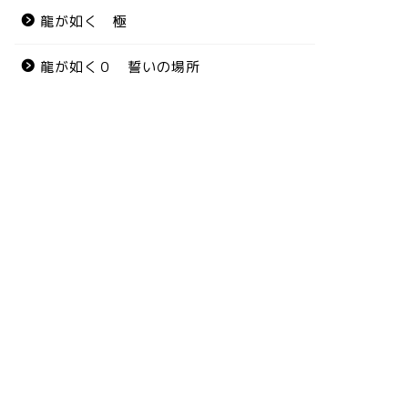
龍が如く 極
龍が如く０ 誓いの場所