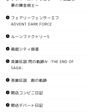
夢の錬金術士～
フェアリーフェンサーエフ
ADVENT DARK FORCE
ルーンファクトリー5
箱庭シティ鉄道
英雄伝説 閃の軌跡Ⅳ -THE END OF
SAGA-
英雄伝説 創の軌跡
開店コンビニ日記
開店デパート日記