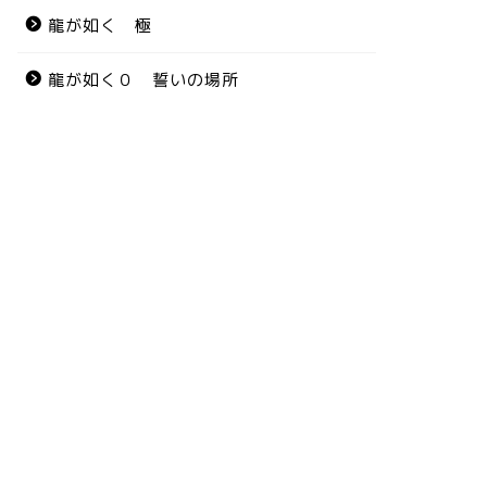
龍が如く 極
龍が如く０ 誓いの場所