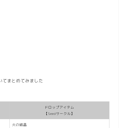
いてまとめてみました
ドロップアイテム
【Seedサークル】
火の結晶