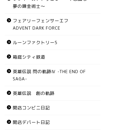
夢の錬金術士～
フェアリーフェンサーエフ
ADVENT DARK FORCE
ルーンファクトリー5
箱庭シティ鉄道
英雄伝説 閃の軌跡Ⅳ -THE END OF
SAGA-
英雄伝説 創の軌跡
開店コンビニ日記
開店デパート日記