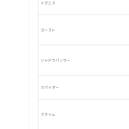
イグニス
ゴースト
シャドウパンサー
スパイダー
スライム