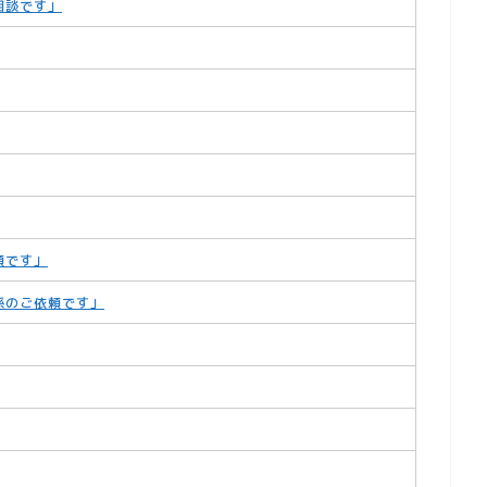
相談です」
頼です」
係のご依頼です」