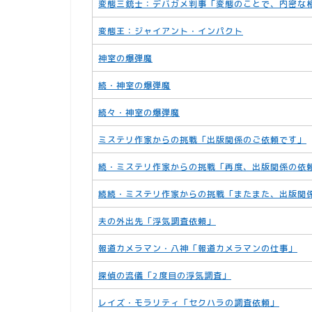
変態三銃士：デバガメ判事「変態のことで、内密な
変態王：ジャイアント・インパクト
神室の爆弾魔
続・神室の爆弾魔
続々・神室の爆弾魔
ミステリ作家からの挑戦「出版関係のご依頼です」
続・ミステリ作家からの挑戦「再度、出版関係の依
続続・ミステリ作家からの挑戦「またまた、出版関
夫の外出先「浮気調査依頼」
報道カメラマン・八神「報道カメラマンの仕事」
探偵の流儀「2度目の浮気調査」
レイズ・モラリティ「セクハラの調査依頼」