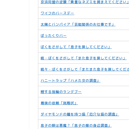
京浜同盟の逆襲「貴重なネズミを捕まえてください
ワイフのバースデー
太陽とバンパイア「芸能関係のお仕事です」
ぼったくりバー
ぼくをさがして「息子を探してください」
続・ぼくをさがして「また息子を探してください」
続々・ぼくをさがして「またまた息子を探してくだ
ハニートラップ「ハメた女の調査」
鯉する指輪のランデブー
最後の依頼「挑戦状」
ダイヤモンドの瞳を持つ猫「厄介な猫の調査」
息子の娘は悪魔？「息子の嫁の身辺調査」