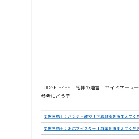
JUDGE EYES：死神の遺言 サイドケー
参考にどうぞ
変態三銃士：パンティ教授「下着泥棒を捕まえてく
変態三銃士：お尻マイスター「痴漢を捕まえてくだ