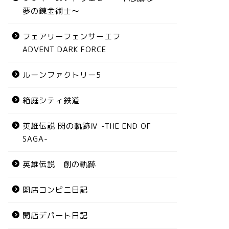
夢の錬金術士～
フェアリーフェンサーエフ
ADVENT DARK FORCE
ルーンファクトリー5
箱庭シティ鉄道
英雄伝説 閃の軌跡Ⅳ -THE END OF
SAGA-
英雄伝説 創の軌跡
開店コンビニ日記
開店デパート日記