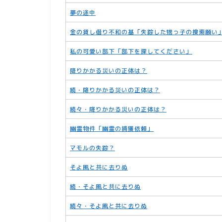
夢の途中
金の貸し借り不和の基「失踪した甥っ子の捜索願い
私の可愛い部下「部下を探してください」
降りかかる災いの正体は？
続・降りかかる災いの正体は？
続々・降りかかる災いの正体は？
幽霊物件「幽霊の捕獲依頼」
マモルの失踪？
そよ風と共に去りぬ
続・そよ風と共に去りぬ
続々・そよ風と共に去りぬ