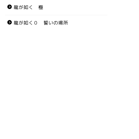
龍が如く 極
龍が如く０ 誓いの場所