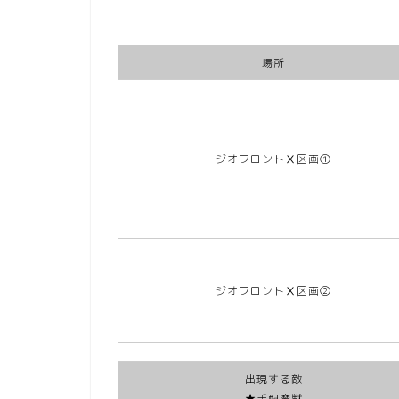
場所
ジオフロントⅩ区画①
ジオフロントⅩ区画➁
出現する敵
★手配魔獣