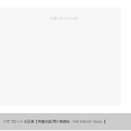
スポンサーリンク
ジオフロントⅩ区画【英雄伝説 閃の軌跡Ⅳ -THE END OF SAGA-】