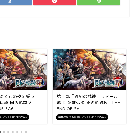
めてこの夜に誓っ
第Ⅰ部「Ⅶ組の試練」ラマール
南
伝説 閃の軌跡Ⅳ -
編【 英雄伝説 閃の軌跡Ⅳ -THE
閃
F SAG...
END OF SA...
S
THE END OF SAGA-
英雄伝説 閃の軌跡Ⅳ -THE END OF SAGA-
英