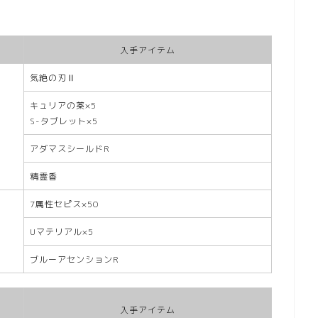
入手アイテム
気絶の刃Ⅱ
キュリアの薬×5
S-タブレット×5
アダマスシールドR
精霊香
7属性セピス×50
Uマテリアル×5
ブルーアセンションR
入手アイテム