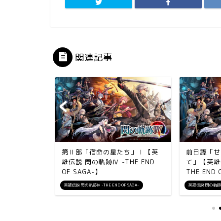
関連記事
の軌跡Ⅳ -
第Ⅱ部「宿命の星たち」Ⅰ【英
前日譚「せ
A-】
雄伝説 閃の軌跡Ⅳ -THE END
て」【英雄
OF SAGA-】
THE END O
 SAGA-
英雄伝説 閃の軌跡Ⅳ -THE END OF SAGA-
英雄伝説 閃の軌跡Ⅳ -