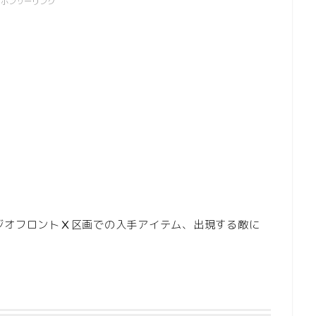
スポンサーリンク
AGA-ジオフロントⅩ区画での入手アイテム、出現する敵に