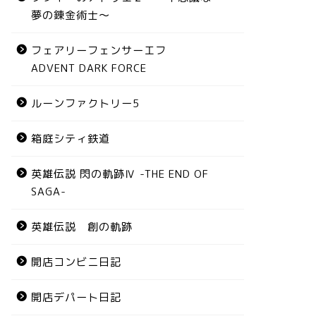
夢の錬金術士～
フェアリーフェンサーエフ
ADVENT DARK FORCE
ルーンファクトリー5
箱庭シティ鉄道
英雄伝説 閃の軌跡Ⅳ -THE END OF
SAGA-
英雄伝説 創の軌跡
開店コンビニ日記
開店デパート日記