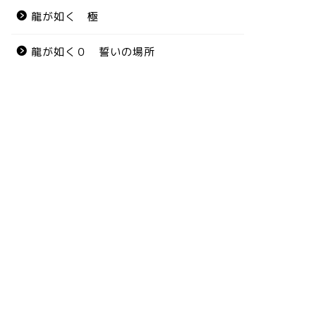
龍が如く 極
龍が如く０ 誓いの場所