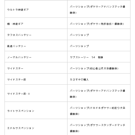
パーツショップ(ポケサーアドバンスマッチ優
ウルトラ神速ギア
勝後)
極・神速ギア
パーツショップ(ポケサー免許皆伝！優勝後)
タフネスバッテリー
パーツショップ
高速バッテリー
パーツショップ
ノーマルバッテリー
サブストーリー 54 報酬
サイドステー
パーツショップ(初心者公式大会優勝後)
サイドステー改
えびすやで購入
パーツショップ(ポケサーアドバンスマッチ優
サイドステー改-Ⅱ
勝後)
パーツショップ(ドキドキポケサー初走り大会
ライトサスペンション
優勝後)
パーツショップ(ポケサースタンダードマッチ
ミドルサスペンション
優勝後)