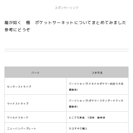
スポンサーリンク
龍が如く 極 ポケットサーキットについてまとめてみました
参考にどうぞ
パーツ
入手方法
パーツショップ(ドキドキポケサー初走り大会
センターストライプ
優勝後)
パーツショップ(ポケサースタンダードマッチ
サイドストライプ
優勝後)
ワイルドスネーク
どこでも真島 3回目 勝負後
ニューバンパープレート
えびすやで購入