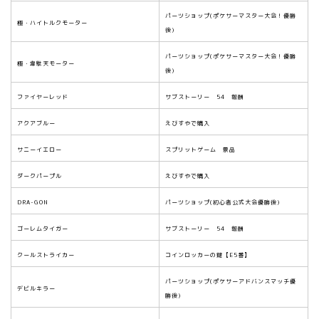
パーツショップ(ポケサーマスター大会！優勝
極・ハイトルクモーター
後)
パーツショップ(ポケサーマスター大会！優勝
極・韋駄天モーター
後)
ファイヤーレッド
サブストーリー 54 報酬
アクアブルー
えびすやで購入
サニーイエロー
スプリットゲーム 景品
ダークパープル
えびすやで購入
DRA-GON
パーツショップ(初心者公式大会優勝後)
ゴーレムタイガー
サブストーリー 54 報酬
クールストライカー
コインロッカーの鍵【E5番】
パーツショップ(ポケサーアドバンスマッチ優
デビルキラー
勝後)