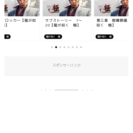
インロッカー【龍が如
サブストーリー 1～
第三章 喧嘩葬儀【
 極】
20【龍が如く 極】
如く 極】
如く 極
龍が如く 極
龍が如く 極
スポンサーリンク