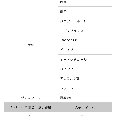
豚肉
鶏肉
パナシーアボトル
ミディブラウス
1500GALD
宝箱
ピーチグミ
オートクチュール
パイングミ
アップルグミ
トリート
ダナフクロウ
悪魔の角
リベールの獄塔 隠し部屋
入手アイテム