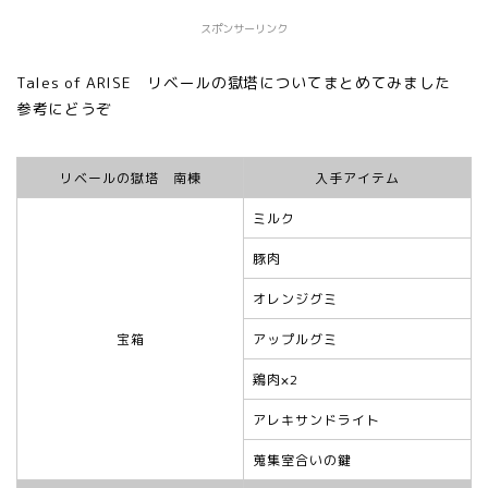
スポンサーリンク
Tales of ARISE リベールの獄塔についてまとめてみました
参考にどうぞ
リベールの獄塔 南棟
入手アイテム
ミルク
豚肉
オレンジグミ
宝箱
アップルグミ
鶏肉×2
アレキサンドライト
蒐集室合いの鍵