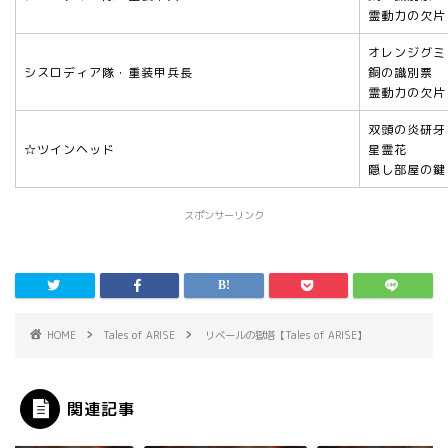
霊動力の欠片
オレンジグミ
シスロディア隊・重装甲兵長
銅の識別票
霊動力の欠片
双頭の炎研牙
☆ツインヘッド
星霊花
隠し部屋の鍵
スポンサーリンク
HOME
Tales of ARISE
リベールの獄塔【Tales of ARISE】
関連記事