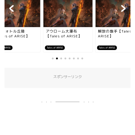
クフォトル丘陵
アウローム大瀑布
解放の旗手【Tales o
ales of ARISE】
【Tales of ARISE】
ARISE】
s of ARISE
Tales of ARISE
Tales of ARISE
スポンサーリンク