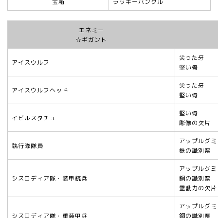
宝箱
ラッキーバングル
エネミー
☆ギガント
尖った牙
アイスウルフ
堅い骨
尖った牙
アイスウルフヘッド
堅い骨
堅い骨
イビルスタチュー
彫像の欠片
アップルグミ
執行隊隊員
鉄の識別票
アップルグミ
シスロディア隊・装甲銃兵
銅の識別票
霊動力の欠片
アップルグミ
シスロディア隊・重装甲兵
銅の識別票