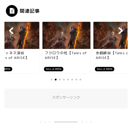
関連記事
ンディネス渓谷
フクロウの杜【Tales of
氷結峡谷【Tales of
ales of ARISE】
ARISE】
ARISE】
s of ARISE
Tales of ARISE
Tales of ARISE
スポンサーリンク