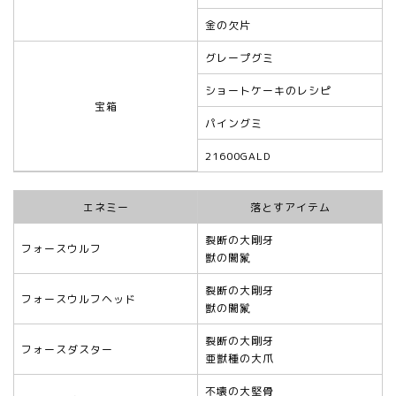
金の欠片
グレープグミ
ショートケーキのレシピ
宝箱
パイングミ
21600GALD
エネミー
落とすアイテム
裂断の大剛牙
フォースウルフ
獣の闇鬣
裂断の大剛牙
フォースウルフヘッド
獣の闇鬣
裂断の大剛牙
フォースダスター
亜獣種の大爪
不壊の大堅骨