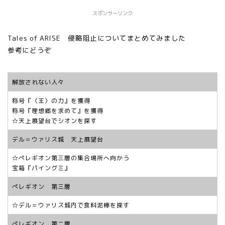
スポンサーリンク
Tales of ARISE 侵略阻止についてまとめてみました
参考にどうぞ
解放されない人々
称号『〈王〉の力』を獲得
称号『理想郷を求めて』を獲得
☆天上展望台でシオンを探す
デル＝ウァリス城 天上展望台
☆ぺレギオン第三層の集合場所へ向かう
宝箱『パイングミ』
ぺレギオン 第三層
☆デル＝ウァリス城内で食料泥棒を探す
ぺレギオン 第二層