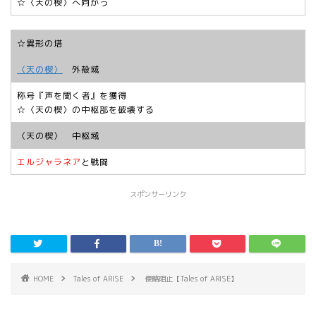
☆〈天の楔〉へ向かう
☆異形の塔
〈天の楔〉
外殻域
称号『声を聞く者』を獲得
☆〈天の楔〉の中枢部を破壊する
〈天の楔〉 中枢域
エルジャラネア
と戦闘
スポンサーリンク
HOME
Tales of ARISE
侵略阻止【Tales of ARISE】