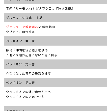
宝箱『サーモン×3』ダナフクロウ『泣き眼鏡』
デル＝ウァリス城 主塔
ヴォルラーン親衛隊×2
と強制戦闘
☆グナイに報告する
ぺレギオン 第三層
称号『仲間を守る盾』を獲得
☆他に問題が起きてないか見て回る
ぺレギオン 第一層
☆亡くなった青年の母親を探す
ぺレギオン 第二層
☆ぺレギオンの外で青年を弔う
☆ぺレギオンの宿場で休む