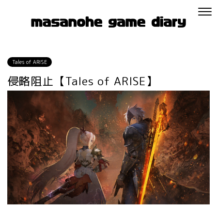
Tales of ARISE
侵略阻止【Tales of ARISE】