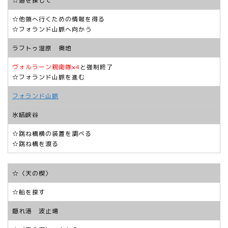
☆道を探して
☆他領へ行くための情報を得る
☆フォランド山脈へ向かう
ラフトゥ湿原 奥地
ヴォルラーン親衛隊×4
と強制終了
☆フォランド山脈を進む
フォランド山脈
氷結峡谷
☆跳ね橋横の装置を調べる
☆跳ね橋を渡る
☆〈天の楔〉
☆船を探す
隠れ港 波止場