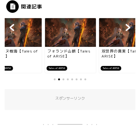
関連記事
ーヌ樹海【Tales of
フォランド山脈【Tales
双世界の真実【Tales
ISE】
of ARISE】
ARISE】
s of ARISE
Tales of ARISE
Tales of ARISE
スポンサーリンク