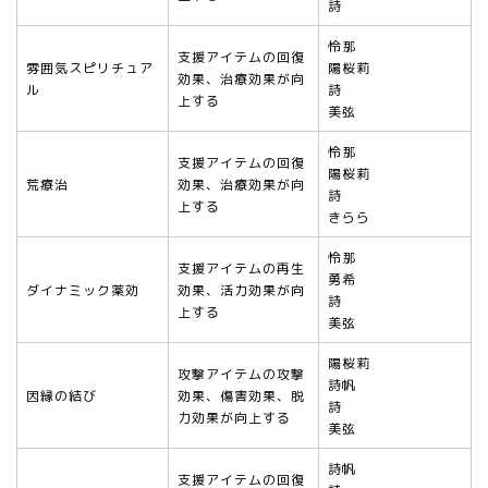
詩
怜那
支援アイテムの回復
雰囲気スピリチュア
陽桜莉
効果、治療効果が向
ル
詩
上する
美弦
怜那
支援アイテムの回復
陽桜莉
荒療治
効果、治療効果が向
詩
上する
きらら
怜那
支援アイテムの再生
勇希
ダイナミック薬効
効果、活力効果が向
詩
上する
美弦
陽桜莉
攻撃アイテムの攻撃
詩帆
因縁の結び
効果、傷害効果、脱
詩
力効果が向上する
美弦
詩帆
支援アイテムの回復