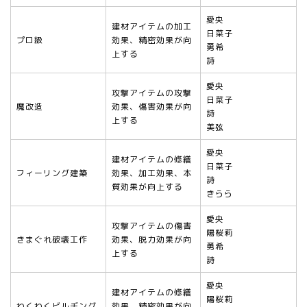
愛央
建材アイテムの加工
日菜子
プロ級
効果、精密効果が向
勇希
上する
詩
愛央
攻撃アイテムの攻撃
日菜子
魔改造
効果、傷害効果が向
詩
上する
美弦
愛央
建材アイテムの修繕
日菜子
フィーリング建築
効果、加工効果、本
詩
質効果が向上する
きらら
愛央
攻撃アイテムの傷害
陽桜莉
きまぐれ破壊工作
効果、脱力効果が向
勇希
上する
詩
愛央
建材アイテムの修繕
陽桜莉
わくわくビルヂング
効果、精密効果が向