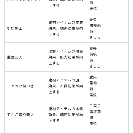
詩
上する
美弦
愛央
建材アイテムの本質
陽桜莉
祈祷施工
効果、精密効果が向
詩
上する
きらら
愛央
攻撃アイテムの傷害
詩帆
悪意封入
効果、脱力効果が向
詩
上する
きらら
愛央
建材アイテムの加工
勇希
チェック役つき
効果、本質効果が向
詩
上する
美弦
日菜子
建材アイテムの本質
陽桜莉
てんこ盛り職人
効果、精密効果が向
詩
上する
美弦