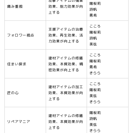
攻撃アイテムの傷害
陽桜莉
痛み重視
効果、脱力効果が向
詩帆
上する
勇希
こころ
支援アイテムの治療
陽桜莉
フォロワー視点
効果、再生効果、活
詩帆
力効果が向上する
美弦
こころ
建材アイテムの修繕
陽桜莉
住まい探求
効果、本質効果、精
勇希
密効果が向上する
きらら
こころ
建材アイテムの加工
陽桜莉
匠の心
効果、本質効果が向
美弦
上する
きらら
陽桜莉
建材アイテムの修繕
詩帆
リペアマニア
効果、本質効果が向
美弦
上する
きらら