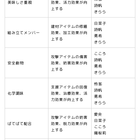
美味しさ重視
効果、活力効果が向
詩帆
上する
きらら
日菜子
建材アイテムの修繕
詩帆
組み立てメンバー
効果、加工効果が向
勇希
上する
きらら
こころ
攻撃アイテムの傷害
詩帆
安全劇物
効果、妨害効果が向
勇希
上する
きらら
怜那
支援アイテムの回復
詩帆
化学調味
効果、治療効果、活
勇希
力効果が向上する
きらら
愛央
攻撃アイテムの妨害
日菜子
ばてばて配合
効果、脱力効果が向
こころ
上する
陽桜莉