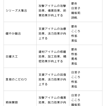
愛央
攻撃アイテムの攻撃
日菜子
シリーズ大集合
効果、傷害効果、妨
陽桜莉
害効果が向上する
詩帆
愛央
支援アイテムの治療
こころ
健やか融合
効果、活力効果が向
怜那
上する
美弦
愛央
建材アイテムの修繕
怜那
日曜大工
効果、加工効果、精
勇希
密効果が向上する
美弦
日菜子
支援アイテムの回復
こころ
食育のこだわり
効果、活力効果が向
怜那
上する
美弦
日菜子
攻撃アイテムの傷害
こころ
姉妹賛歌
効果、脱力効果が向
陽桜莉