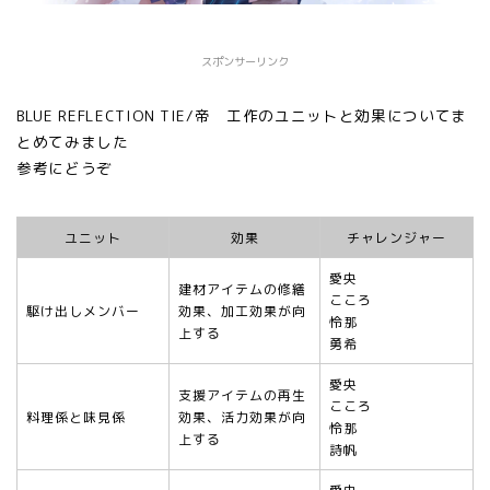
スポンサーリンク
BLUE REFLECTION TIE/帝 工作のユニットと効果についてま
とめてみました
参考にどうぞ
ユニット
効果
チャレンジャー
愛央
建材アイテムの修繕
こころ
駆け出しメンバー
効果、加工効果が向
怜那
上する
勇希
愛央
支援アイテムの再生
こころ
料理係と味見係
効果、活力効果が向
怜那
上する
詩帆