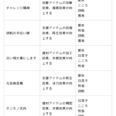
愛央
攻撃アイテムの攻撃
こころ
チャレンジ精神
効果、傷害効果が向
詩帆
上する
勇希
愛央
支援アイテムの回復
怜那
詩帆お手伝い隊
効果、再生効果が向
詩帆
上する
勇希
愛央
建材アイテムの加工
日菜子
古い物大事にします
効果、本質効果が向
こころ
上する
怜那
愛央
支援アイテムの再生
日菜子
元気製造機
効果、活力効果が向
怜那
上する
詩帆
日菜子
建材アイテムの精密
こころ
ホンモノ志向
効果、本質効果が向
怜那
上する