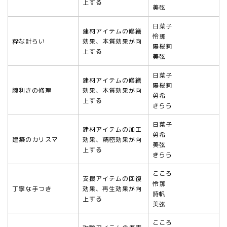
上する
美弦
日菜子
建材アイテムの修繕
怜那
粋な計らい
効果、本質効果が向
陽桜莉
上する
美弦
日菜子
建材アイテムの修繕
陽桜莉
腕利きの修理
効果、本質効果が向
勇希
上する
きらら
日菜子
建材アイテムの加工
勇希
建築のカリスマ
効果、精密効果が向
美弦
上する
きらら
こころ
支援アイテムの回復
怜那
丁寧な手つき
効果、再生効果が向
詩帆
上する
美弦
こころ