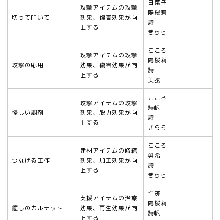
日菜子
攻撃アイテムの攻撃
陽桜莉
切って叩いて
効果、傷害効果が向
詩
上する
きらら
こころ
攻撃アイテムの攻撃
陽桜莉
攻撃の応用
効果、傷害効果が向
詩
上する
美弦
こころ
攻撃アイテムの攻撃
詩帆
怪しい調剤
効果、脱力効果が向
詩
上する
きらら
こころ
建材アイテムの修繕
勇希
つなげる工作
効果、加工効果が向
詩
上する
きらら
怜那
支援アイテムの治療
陽桜莉
癒しのカルテット
効果、再生効果が向
詩帆
上する