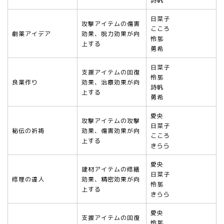
詩帆
日菜子
攻撃アイテムの傷害
こころ
劇薬アイデア
効果、脱力効果が向
怜那
上する
勇希
日菜子
支援アイテムの回復
怜那
良薬作り
効果、治療効果が向
詩帆
上する
勇希
愛央
攻撃アイテムの攻撃
日菜子
秘伝の祈祷
効果、傷害効果が向
こころ
上する
きらら
愛央
建材アイテムの修繕
日菜子
修理の達人
効果、精密効果が向
怜那
上する
きらら
愛央
支援アイテムの回復
怜那