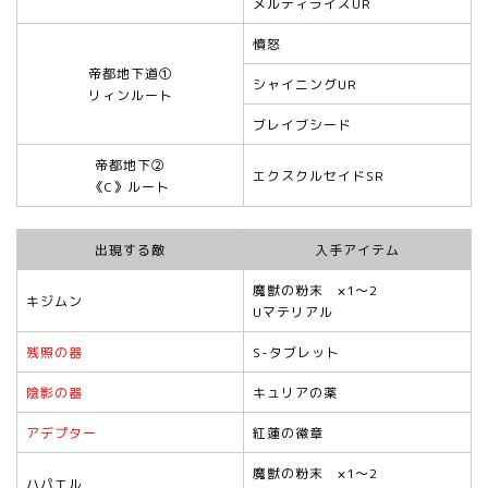
メルティライズUR
憤怒
帝都地下道①
シャイニングUR
リィンルート
ブレイブシード
帝都地下➁
エクスクルセイドSR
《C》ルート
出現する敵
入手アイテム
魔獣の粉末 ×1～2
キジムン
Uマテリアル
残照の器
S-タブレット
陰影の器
キュリアの薬
アデプター
紅蓮の徽章
魔獣の粉末 ×1～2
ハパエル