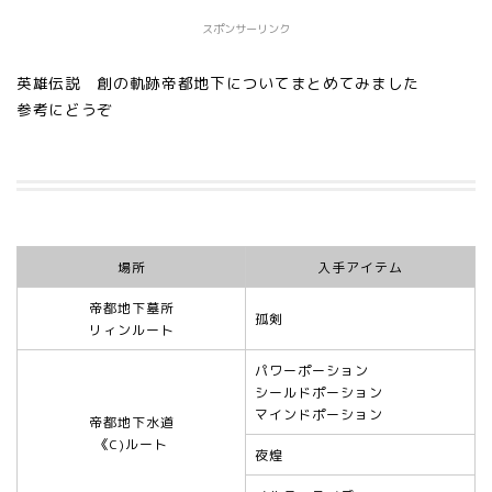
スポンサーリンク
英雄伝説 創の軌跡帝都地下についてまとめてみました
参考にどうぞ
場所
入手アイテム
帝都地下墓所
孤剣
リィンルート
パワーポーション
シールドポーション
マインドポーション
帝都地下水道
《C)ルート
夜煌