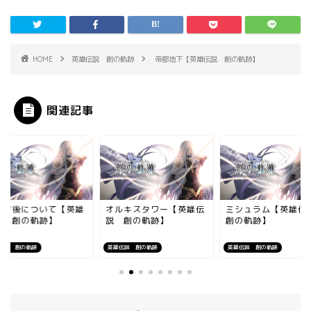
HOME
英雄伝説 創の軌跡
帝都地下【英雄伝説 創の軌跡】
関連記事
リア後について【英雄
オルキスタワー【英雄伝
ミシュラム【英雄
説 創の軌跡】
説 創の軌跡】
創の軌跡】
伝説 創の軌跡
英雄伝説 創の軌跡
英雄伝説 創の軌跡