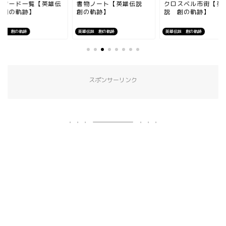
ピソード一覧【英雄伝
書物ノート【英雄伝説
クロスベル市街【英
 創の軌跡】
創の軌跡】
説 創の軌跡】
伝説 創の軌跡
英雄伝説 創の軌跡
英雄伝説 創の軌跡
スポンサーリンク