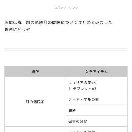
スポンサーリンク
英雄伝説 創の軌跡月の僧院についてまとめてみました
参考にどうぞ
場所
入手アイテム
キュリアの薬×3
S-タブレット×3
ティア・オルの薬
月の僧院①
覇道
破言の牙Ⅳ