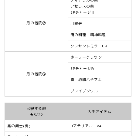
ティアラルの薬
アセラスの薬
EPチャージⅢ
月の僧院②
月輪牙
俺の料理・精神料理
クレセントミラーUR
ホーリークラウン
EPチャージⅣ
月の僧院③
真・必勝ハチマキ
ブレイブソウル
出現する敵
入手アイテム
★3/22
黒の衛士(剣)
Uマテリアル ×4