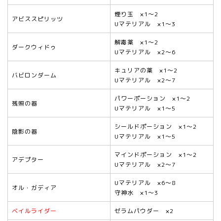
煙り玉 ×1～2
アビススピリッツ
Uマテリアル ×1～3
解毒薬 ×1～2
ダークウィドゥ
Uマテリアル ×2～6
キュリアの薬 ×1～2
バビロンダーム
Uマテリアル ×2～7
パワーポーション ×1～2
残照の器
Uマテリアル ×1～5
シールドポーション ×1～2
陰影の器
Uマテリアル ×1～5
マインドポーション ×1～2
アデプター
Uマテリアル ×2～7
Uマテリアル ×6～8
オル・ガディア
守神水 ×1～3
ベイルライダー
ゼラムパウダー ×2