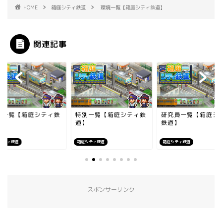
HOME
箱庭シティ鉄道
環境一覧【箱庭シティ鉄道】
関連記事
店一覧【箱庭シティ鉄
特別一覧【箱庭シティ鉄
研究員一覧【箱庭シ
】
道】
鉄道】
シティ鉄道
箱庭シティ鉄道
箱庭シティ鉄道
スポンサーリンク