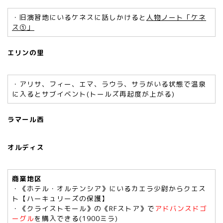
・旧演習地にいるケネスに話しかけると
人物ノート「ケネ
ス①」
エリンの里
・アリサ、フィー、エマ、ラウラ、サラがいる状態で温泉
に入るとサブイベント(トールズ再起度が上がる)
ラマール西
オルディス
商業地区
・《ホテル・オルテンシア》にいるカエラ少尉からクエス
ト【ハーキュリーズの保護】
・《クライストモール》の《RFストア》で
アドバンスドゴ
ーグル
を購入できる(1900ミラ)