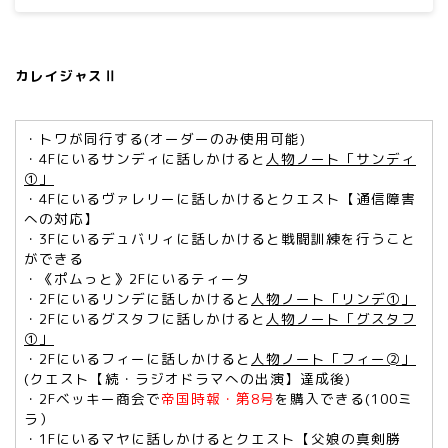
カレイジャスⅡ
・トワが同行する(オーダーのみ使用可能)
・4Fにいるサンディに話しかけると
人物ノート「サンディ
①」
・4Fにいるヴァレリーに話しかけるとクエスト【通信障害
への対応】
・3Fにいるデュバリィに話しかけると戦闘訓練を行うこと
ができる
・《ポムっと》2Fにいるティータ
・2Fにいるリンデに話しかけると
人物ノート「リンデ①」
・2Fにいるグスタフに話しかけると
人物ノート「グスタフ
①」
・2Fにいるフィーに話しかけると
人物ノート「フィー➁」
(クエスト【続・ラジオドラマへの出演】達成後)
・2Fベッキー商会で
帝国時報・第8号
を購入できる(100ミ
ラ）
・1Fにいるマヤに話しかけるとクエスト【父娘の真剣勝