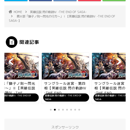
HOME
英雄伝説 閃の軌跡Ⅳ -THE END OF SAGA-
第Ⅲ部「獅子ノ刻～閃光の行方～」Ⅰ【英雄伝説 閃の軌跡Ⅳ -THE END OF
SAGA-】
関連記事
Ⅲ部「獅子ノ刻～閃光
サングラール迷宮・第四
サングラール迷宮・
行方～」Ⅱ【英雄伝説
相【英雄伝説 閃の軌跡Ⅳ
相【英雄伝説 閃の軌
ホーム
軌跡Ⅳ -THE...
-THE END ...
-THE END ...
説 閃の軌跡Ⅳ -THE END OF
英雄伝説 閃の軌跡Ⅳ -THE END OF
英雄伝説 閃の軌跡Ⅳ -THE END O
A-
SAGA-
SAGA-
ゲーム一覧
お問い合わせ
スポンサーリンク