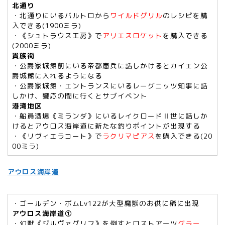
北通り
・北通りにいるバルトロから
ワイルドグリル
のレシピを購
入できる(1900ミラ)
・《シュトラウス工房》で
アリエスロケット
を購入できる
(2000ミラ)
貴族街
・公爵家城館前にいる帝都憲兵に話しかけるとカイエン公
爵城館に入れるようになる
・公爵家城館・エントランスにいるレーグニッツ知事に話
しかけ、饗応の間に行くとサブイベント
港湾地区
・船員酒場《ミランダ》にいるレイクロードⅡ世に話しか
けるとアウロス海岸道に新たな釣りポイントが出現する
・《リヴィエラコート》で
ラクリマピアス
を購入できる(20
00ミラ)
アウロス海岸道
・ゴールデン・ポムLv122が大型魔獣のお供に稀に出現
アウロス海岸道①
・幻獣《ジルヴァグリフ》を倒すとロストアーツ
グラー