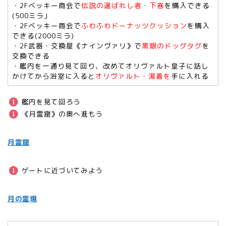
・2Fベッキー商会で
伝説の選ばれし者・下巻
を購入できる
(500ミラ」
・2Fベッキー商会で
ふわふわドーナッツクッション
を購入
できる(2000ミラ)
・2F武器・交換屋《ナインヴァリ》で
黒銀のドッグタグ
を
交換できる
・艦内を一通り見て回り、改めてオリヴァルト皇子に話し
かけてから浴室に入ると
オリヴァルト・湯着を
手に入れる
艦内を見て回ろう
《月霊窟》の奥へ進もう
月霊窟
ゲートに近づいてみよう
月の霊場