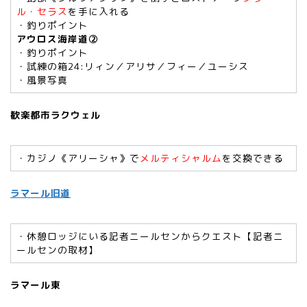
ル・セラス
を手に入れる
・釣りポイント
アウロス海岸道➁
・釣りポイント
・試練の箱24:リィン／アリサ／フィー／ユーシス
・風景写真
歓楽都市ラクウェル
・カジノ《アリーシャ》で
メルティシャルム
を交換できる
ラマール旧道
・休憩ロッジにいる記者ニールセンからクエスト【記者ニ
ールセンの取材】
ラマール東