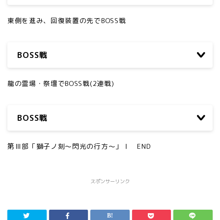
東側を進み、回復装置の先でBOSS戦
BOSS戦
龍の霊場・祭壇でBOSS戦(2連戦)
BOSS戦
第Ⅲ部「獅子ノ刻～閃光の行方～」Ⅰ END
スポンサーリンク