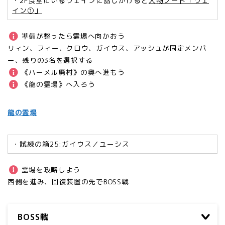
・2F食堂にいるウェインに話しかけると
人物ノート「ウェ
イン①」
準備が整ったら霊場へ向かおう
リィン、フィー、クロウ、ガイウス、アッシュが固定メンバ
ー、残りの3名を選択する
《ハーメル廃村》の奥へ進もう
《龍の霊場》へ入ろう
龍の霊場
・試練の箱25:ガイウス／ユーシス
霊場を攻略しよう
西側を進み、回復装置の先でBOSS戦
BOSS戦