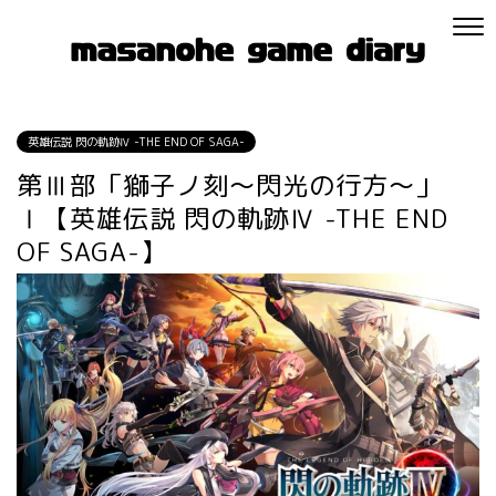
英雄伝説 閃の軌跡Ⅳ -THE END OF SAGA-
第Ⅲ部「獅子ノ刻～閃光の行方～」
Ⅰ【英雄伝説 閃の軌跡Ⅳ -THE END
OF SAGA-】