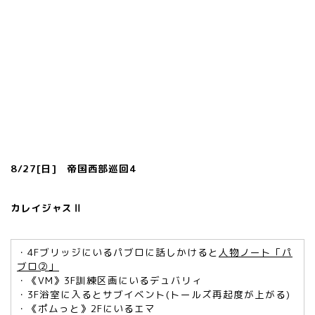
8/27[日] 帝国西部巡回4
カレイジャスⅡ
・4Fブリッジにいるパブロに話しかけると
人物ノート「パ
ブロ➁」
・《VM》3F訓練区画にいるデュバリィ
・3F浴室に入るとサブイベント(トールズ再起度が上がる)
・《ポムっと》2Fにいるエマ