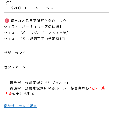
負】
・《VM》1Fにいるユーシス
適当なところで偵察を開始しよう
クエスト【ハーキュリーズの保護】
クエスト【続・ラジオドラマへの出演】
クエスト【ガラ湖周遊道の手配魔獣】
サザーランド
セントアーク
・貴族街・公爵家城館でサブイベント
・貴族街・公爵家城館にいるルーシー秘書官から
3と9・第
8巻
を手に入れる
南サザーランド街道