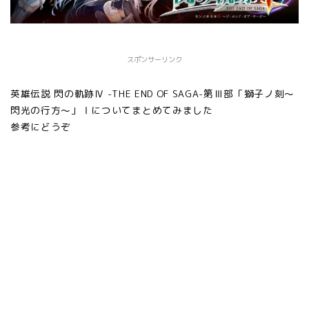
スポンサーリンク
英雄伝説 閃の軌跡Ⅳ -THE END OF SAGA-第Ⅲ部「獅子ノ刻～
閃光の行方～」Ⅰについてまとめてみました
参考にどうぞ