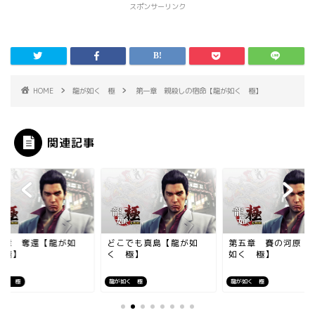
スポンサーリンク
HOME
龍が如く 極
第一章 親殺しの宿命【龍が如く 極】
関連記事
九章 奪還【龍が如
どこでも真島【龍が如
第五章 賽の河原【
 極】
く 極】
如く 極】
如く 極
龍が如く 極
龍が如く 極