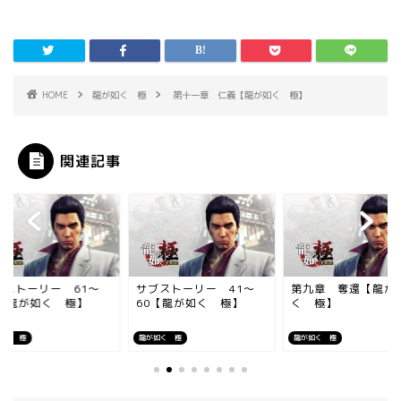
HOME
龍が如く 極
第十一章 仁義【龍が如く 極】
関連記事
ブストーリー 61～
サブストーリー 41～
第九章 奪還【龍が
8【龍が如く 極】
60【龍が如く 極】
く 極】
如く 極
龍が如く 極
龍が如く 極