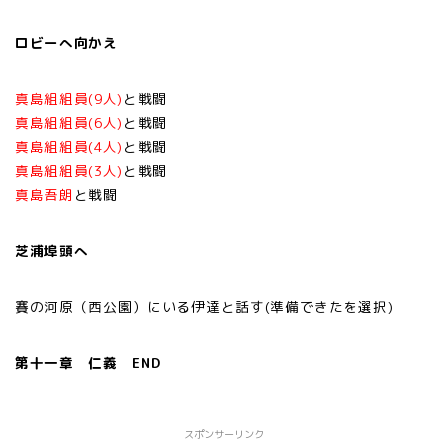
ロビーへ向かえ
真島組組員(9人)
と戦闘
真島組組員(6人)
と戦闘
真島組組員(4人)
と戦闘
真島組組員(3人)
と戦闘
真島吾朗
と戦闘
芝浦埠頭へ
賽の河原（西公園）にいる伊達と話す(準備できたを選択)
第十一章 仁義 END
スポンサーリンク