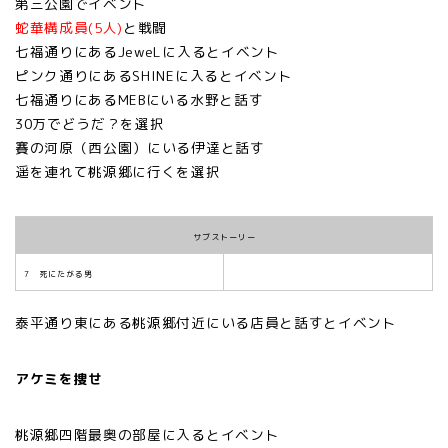
第三公園でイベント
蛇華構成員(5人)
と戦闘
七福通りにあるJeweLに入るとイベント
ピンク通りにあるSHINEに入るとイベント
七福通りにあるMEBにいる水野と話す
30万でどうだ？を選択
賽の河原（西公園）にいる伊達と話す
遥を連れて桃源郷に行くを選択
サブストーリー
7 死にたがる男
泰平通り東にある桃源郷付近にいる店員と話すとイベント
アケミを捜せ
桃源郷四階最奥の部屋に入るとイベント