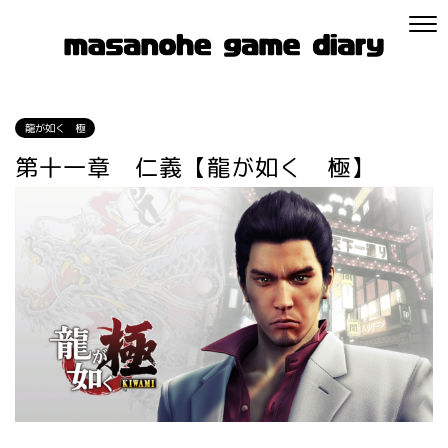
龍が如く 極
第十一章 仁義【龍が如く 極】