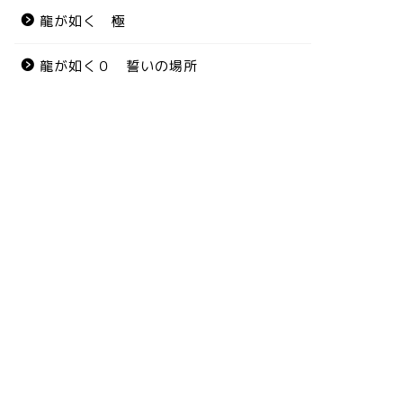
龍が如く 極
龍が如く０ 誓いの場所