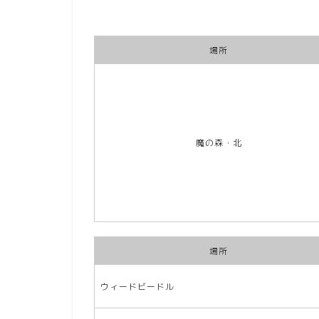
場所
魔の森・北
場所
ウィードビードル