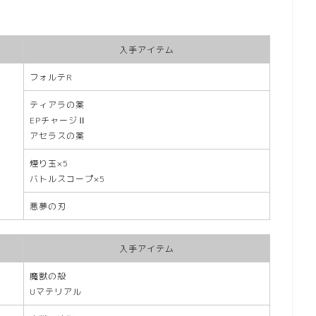
入手アイテム
フォルテR
ティアラの薬
EPチャージⅡ
アセラスの薬
煙り玉×5
バトルスコープ×5
悪夢の刃
入手アイテム
魔獣の殻
Uマテリアル