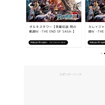
ち」Ⅲ【英
オルキスタワー【英雄伝説 閃の
カレイジャ
HE END
軌跡Ⅳ -THE END OF SAGA-】
跡Ⅳ -THE 
 SAGA-
英雄伝説 閃の軌跡Ⅳ -THE END OF SAGA-
英雄伝説 閃の軌跡Ⅳ -
スポンサーリンク