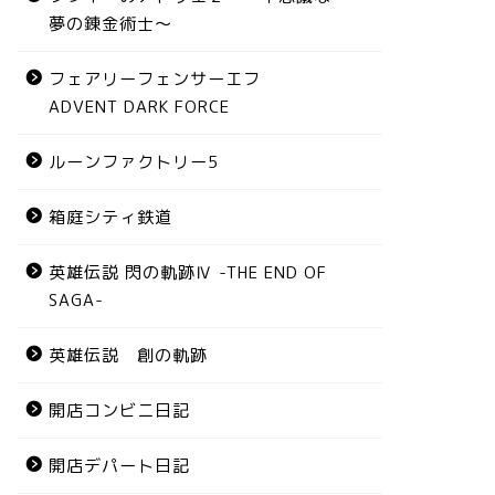
夢の錬金術士～
フェアリーフェンサーエフ
ADVENT DARK FORCE
ルーンファクトリー5
箱庭シティ鉄道
英雄伝説 閃の軌跡Ⅳ -THE END OF
SAGA-
英雄伝説 創の軌跡
開店コンビニ日記
開店デパート日記