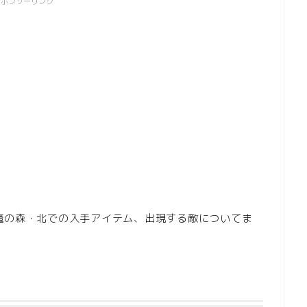
スポンサーリンク
AGA-魔の森・北での入手アイテム、出現する敵についてま