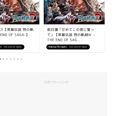
ス【英雄伝説 閃の軌
前日譚「せめてこの夜に誓っ
最
END OF SAGA-】
て」【英雄伝説 閃の軌跡Ⅳ -
に
THE END OF SAG...
T
THE END OF SAGA-
英雄伝説 閃の軌跡Ⅳ -THE END OF SAGA-
英
スポンサーリンク