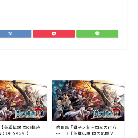
【英雄伝説 閃の軌跡
第Ⅲ部「獅子ノ刻～閃光の行方
ジ
ND OF SAGA-】
～」Ⅱ【英雄伝説 閃の軌跡Ⅳ -
閃