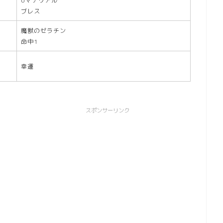
Uマテリアル
ブレス
魔獣のゼラチン
命中1
幸運
スポンサーリンク