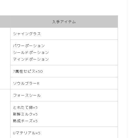
入手アイテム
シャイングラス
パワーポーション
シールドポーション
マインドポーション
7属性セピス×50
ソウルブラーR
フォースシール
とれたて卵×5
新鮮ミルク×5
熟成チーズ×5
Uマテリアル×5