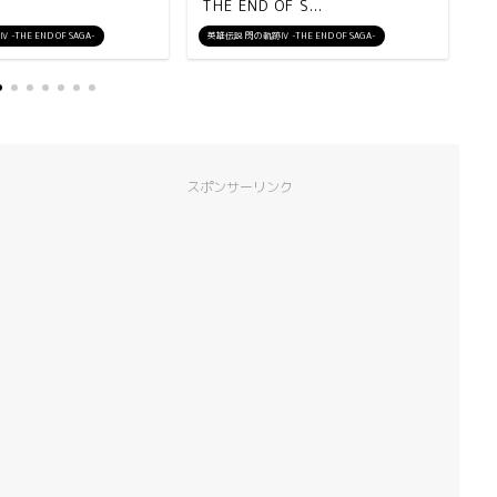
THE END OF S...
S
THE END OF SAGA-
英雄伝説 閃の軌跡Ⅳ -THE END OF SAGA-
英
スポンサーリンク