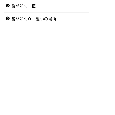
龍が如く 極
龍が如く０ 誓いの場所