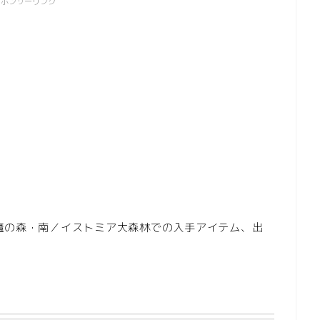
スポンサーリンク
AGA-魔の森・南／イストミア大森林での入手アイテム、出