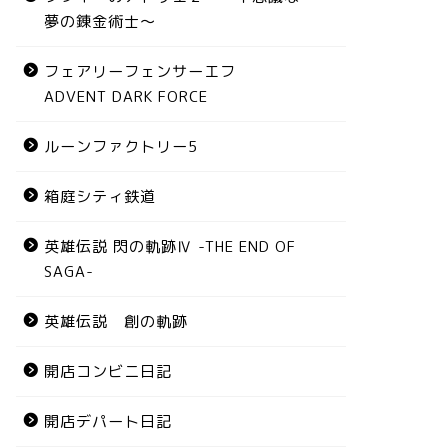
夢の錬金術士～
フェアリーフェンサーエフ
ADVENT DARK FORCE
ルーンファクトリー5
箱庭シティ鉄道
英雄伝説 閃の軌跡Ⅳ -THE END OF
SAGA-
英雄伝説 創の軌跡
開店コンビニ日記
開店デパート日記