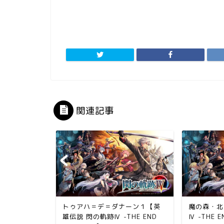
関連記事
伝説 閃の軌
トゥアハ＝デ＝ダナーン１【英
魔の森・北
 SAGA-】
雄伝説 閃の軌跡Ⅳ -THE END
Ⅳ -THE E