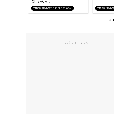
OF SAGA-】
 SAGA-
英雄伝説 閃の軌跡Ⅳ -THE END OF SAGA-
英雄伝説 閃の軌跡Ⅳ -
スポンサーリンク