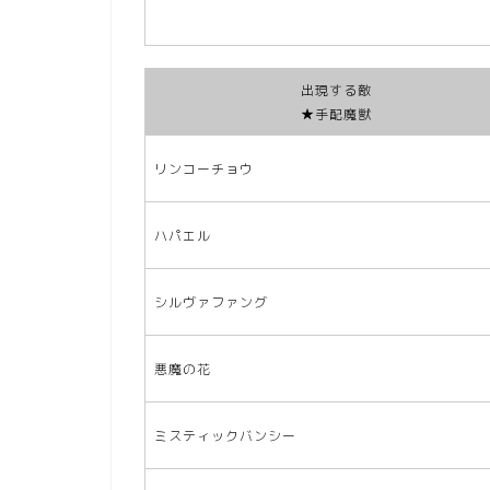
出現する敵
★手配魔獣
リンコーチョウ
ハパエル
シルヴァファング
悪魔の花
ミスティックバンシー