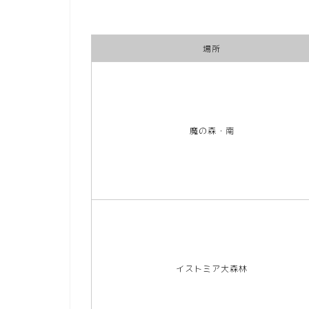
場所
魔の森・南
イストミア大森林