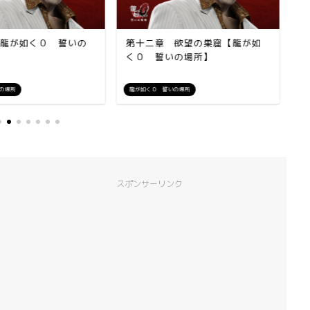
龍が如く０ 誓いの
第十二章 欲望の巣窟【龍が如
M
く０ 誓いの場所】
誓
の場所
龍が如く０ 誓いの場所
龍
スポンサーリンク