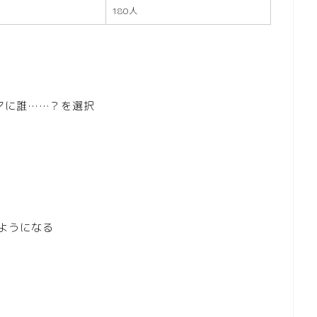
180人
ンマに誰……？を選択
るようになる