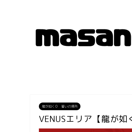
龍が如く０ 誓いの場所
VENUSエリア【龍が