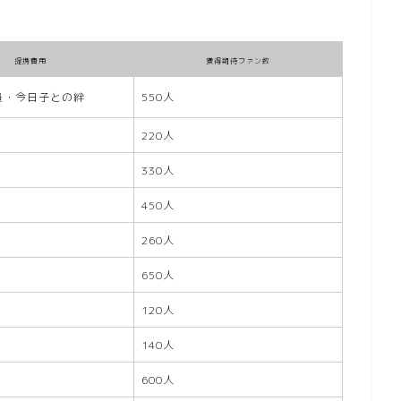
提携費用
獲得期待ファン数
員・今日子との絆
550人
220人
330人
450人
260人
650人
120人
140人
600人