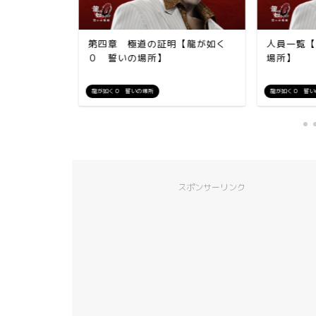
【龍が如く０
第四章 極道の証明【龍が如く
人員一覧【
０ 誓いの場所】
場所】
龍が如く０ 誓いの場所
龍が如く０ 誓い
スポンサーリンク