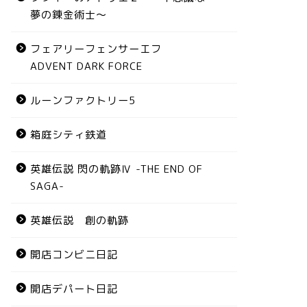
夢の錬金術士～
フェアリーフェンサーエフ
ADVENT DARK FORCE
ルーンファクトリー5
箱庭シティ鉄道
英雄伝説 閃の軌跡Ⅳ -THE END OF
SAGA-
英雄伝説 創の軌跡
開店コンビニ日記
開店デパート日記