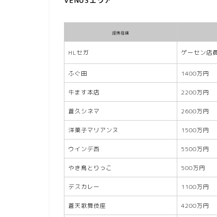
VENUSエリア
提携店舗
HLセガ
ゲーセン店
ふぐ田
1400万円
牛ます本店
2200万円
蒼久シネマ
2600万円
洋菓子マリアンヌ
1500万円
ウインデ西
5500万円
やき鳥とりっこ
500万円
デスカレー
1100万円
蒼天歌舞伎座
4200万円