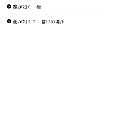
龍が如く 極
龍が如く０ 誓いの場所